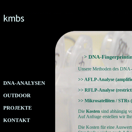
> DNA-Fingerprinti
Unsere Methoden des DNA
>> AFLP-Analyse (amplifie
DNA-ANALYSEN
>> RFLP-Analyse (restrict
OUTDOOR
>> Mikrosatelliten / STRs
PROJEKTE
Die
Kosten
sind abhängig v
Auf Anfrage erstellen wir Ihnen ger
KONTAKT
Die Kosten für eine Auswertung der