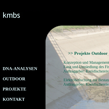
>> Projekte Outdoor
Konzeption und Management der fisc
Fang und Umsiedlung des Fisch
DNA-ANALYSEN
Auftraggeber:
Kreisfischereiv
OUTDOOR
Elektrobefischung zur Bestandserfass
Auftraggeber:
Kreisfischereiv
PROJEKTE
KONTAKT